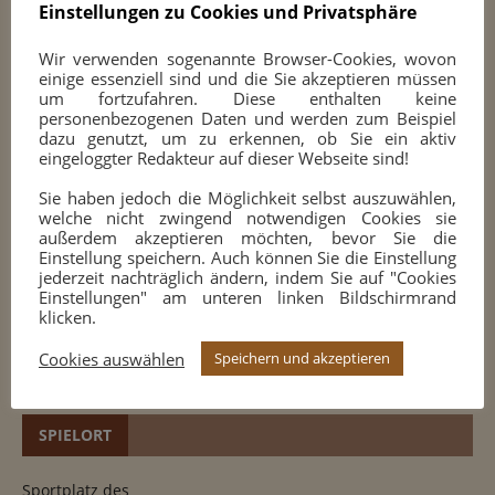
Einstellungen zu Cookies und Privatsphäre
E-Mail
*
Wir verwenden sogenannte Browser-Cookies, wovon
einige essenziell sind und die Sie akzeptieren müssen
um fortzufahren. Diese enthalten keine
Benachrichtige mich über nachfolgende
personenbezogenen Daten und werden zum Beispiel
dazu genutzt, um zu erkennen, ob Sie ein aktiv
Kommentare via E-Mail.
eingeloggter Redakteur auf dieser Webseite sind!
Benachrichtige mich über neue Beiträge via E-
Sie haben jedoch die Möglichkeit selbst auszuwählen,
Mail.
welche nicht zwingend notwendigen Cookies sie
außerdem akzeptieren möchten, bevor Sie die
Einstellung speichern. Auch können Sie die Einstellung
jederzeit nachträglich ändern, indem Sie auf "Cookies
Einstellungen" am unteren linken Bildschirmrand
klicken.
Cookies auswählen
Speichern und akzeptieren
SPIELORT
Sportplatz des