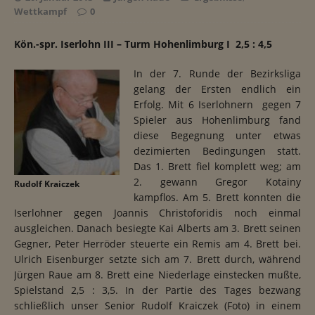
Wettkampf
0
Kön.-spr. Ise
rlohn III – Turm Hohenlimburg I 2,5 : 4,5
In der 7. Runde der Bezirksliga
gelang der Ersten endlich ein
Erfolg. Mit 6 Iserlohnern gegen 7
Spieler aus Hohenlimburg fand
diese Begegnung unter etwas
dezimierten Bedingungen statt.
Das 1. Brett fiel komplett weg; am
2. gewann Gregor Kotainy
Rudolf Kraiczek
kampflos. Am 5. Brett konnten die
Iserlohner gegen Joannis Christoforidis noch einmal
ausgleichen. Danach besiegte Kai Alberts am 3. Brett seinen
Gegner, Peter Herröder steuerte ein Remis am 4. Brett bei.
Ulrich Eisenburger setzte sich am 7. Brett durch, während
Jürgen Raue am 8. Brett eine Niederlage einstecken mußte,
Spielstand 2,5 : 3,5. In der Partie des Tages bezwang
schließlich unser Senior Rudolf Kraiczek (Foto) in einem