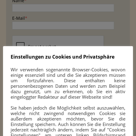
Name
*
E-Mail
*
Einstellungen zu Cookies und Privatsphäre
Wir verwenden sogenannte Browser-Cookies, wovon
einige essenziell sind und die Sie akzeptieren müssen
um fortzufahren. Diese enthalten keine
personenbezogenen Daten und werden zum Beispiel
SPIELORT
dazu genutzt, um zu erkennen, ob Sie ein aktiv
eingeloggter Redakteur auf dieser Webseite sind!
Sportplatz des
Sie haben jedoch die Möglichkeit selbst auszuwählen,
TuS 1909 Halden-Herbeck e.V.
welche nicht zwingend notwendigen Cookies sie
außerdem akzeptieren möchten, bevor Sie die
Einstellung speichern. Auch können Sie die Einstellung
Im Alten Holz (links von 172)
jederzeit nachträglich ändern, indem Sie auf "Cookies
58093 Hagen
Einstellungen" am unteren linken Bildschirmrand