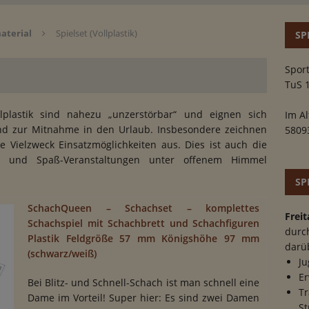
aterial
Spielset (Vollplastik)
SP
Sport
TuS 
llplastik sind nahezu „unzerstörbar“ und eignen sich
Im Al
nd zur Mitnahme in den Urlaub. Insbesondere zeichnen
5809
e Vielzweck Einsatzmöglichkeiten aus. Dies ist auch die
ere und Spaß-Veranstaltungen unter offenem Himmel
SP
SchachQueen – Schachset – komplettes
Freit
Schachspiel mit Schachbrett und Schachfiguren
durc
Plastik Feldgröße 57 mm Königshöhe 97 mm
darü
(schwarz/weiß)
Ju
Er
Bei Blitz- und Schnell-Schach ist man schnell eine
Tr
Dame im Vorteil! Super hier: Es sind zwei Damen
St