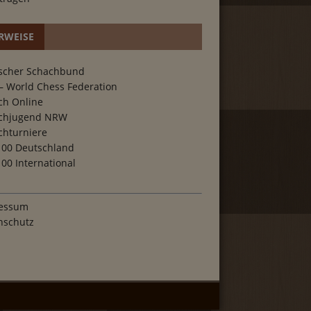
RWEISE
scher Schachbund
– World Chess Federation
ch Online
chjugend NRW
chturniere
100 Deutschland
00 International
essum
nschutz