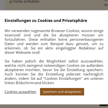
je Farbe enthalten.
An
13,90 €
10
Einstellungen zu Cookies und Privatsphäre
Wir verwenden sogenannte Browser-Cookies, wovon einige
essenziell sind und die Sie akzeptieren müssen um
fortzufahren. Diese enthalten keine personenbezogenen
Daten und werden zum Beispiel dazu genutzt, um zu
Schachplan (FG 55 mm) klappbar und Figuren (KH
erkennen, ob Sie ein aktiv eingeloggter Redakteur auf
96 mm) aus Kunststoff, gewichtet,in einer
dieser Webseite sind!
Figurenkiste
Sie haben jedoch die Möglichkeit selbst auszuwählen,
welche nicht zwingend notwendigen Cookies sie außerdem
Mit genialer Aufbewahrungsbox und dem häufig
akzeptieren möchten, bevor Sie die Einstellung speichern.
anzutreffenden Felder Farbschema braun / weiß.
Auch können Sie die Einstellung jederzeit nachträglich
ändern, indem Sie auf "Cookies Einstellungen" am unteren
30,95 €
linken Bildschirmrand klicken.
Cookies auswählen
Speichern und akzeptieren