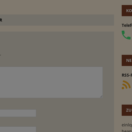
KO
R
Tele
.
NE
RSS-
ZU
einl
bean