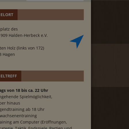
IELORT
platz des
1909 Halden-Herbeck e.V.
ten Holz (links von 172)
3 Hagen
IELTREFF
ags von 18 bis ca. 22 Uhr
hgehende Spielmöglichkeit,
ber hinaus
gendtraining ab 18 Uhr
wachsenentraining
aining am Computer (Eröffnungen,
rategie, Taktik, Endspiele, Partien und