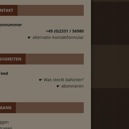
NTAKT
fonnummer
+49 (0)2331 / 56980
☛ alternativ Kontaktformular
UIGKEITEN
Feed
☛ Was steckt dahinter?
☛ abonnieren
GANG
oggen
tragen