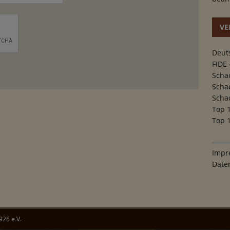
VE
Deut
FIDE 
Scha
Scha
Scha
Top 
Top 1
Impr
Date
26 e.V.