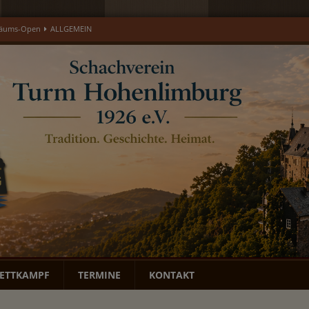
läums-Open
ALLGEMEIN
open 2026 – Gedenkturnier für Ulrich Eisenburger
EREIGNIS
LGEMEIN
MONATSBERICHTE
DWZ-Cup
ALLGEMEIN
ETTKAMPF
TERMINE
KONTAKT