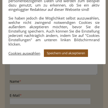
[1] ChessBase GmbH, https://de.chessbase.com/
personenbezogenen Daten und werden zum Beispiel
dazu genutzt, um zu erkennen, ob Sie ein aktiv
eingeloggter Redakteur auf dieser Webseite sind!
HINTERLASSE JETZT EINEN KOMMENTAR
Sie haben jedoch die Möglichkeit selbst auszuwählen,
welche nicht zwingend notwendigen Cookies sie
außerdem akzeptieren möchten, bevor Sie die
Kommentar hinterlassen
Einstellung speichern. Auch können Sie die Einstellung
jederzeit nachträglich ändern, indem Sie auf "Cookies
E-Mail Adresse wird nicht veröffentlicht.
Einstellungen" am unteren linken Bildschirmrand
klicken.
Kommentar
Cookies auswählen
Speichern und akzeptieren
Name
*
E-Mail
*