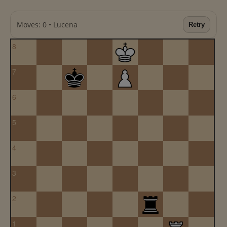
Moves: 0 • Lucena
Retry
8
7
6
5
4
3
2
1