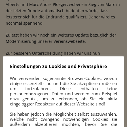
Alberts und Marc André Ploeger, wobei ein Sieg von Marc in
der letzten Runde automatisch bedeuten würde, dass
letzterer sich für die Endrunde qualifiziert. Daher wird es
nochmal spannend.
Zuletzt haben wir noch ein weiteres Update bezüglich der
Modernisierung unserer Vereinswebseite.
Zur besseren Unterscheidung haben wir uns nun
entschieden, dass wir die Berichte nun in Kategorien
einteilen. Unter dem Titel des Berichts sieht man das
Einstellungen zu Cookies und Privatsphäre
Datum, den Namen des Autors und zuletzt die Kategorien,
Wir verwenden sogenannte Browser-Cookies, wovon
welche wir nun korrekt führen wollen. Dadurch kann man
einige essenziell sind und die Sie akzeptieren müssen
nun beim ersten Blick schon überlegen ob der Artikel für
um fortzufahren. Diese enthalten keine
einen persönlich relevant ist oder nicht.
personenbezogenen Daten und werden zum Beispiel
dazu genutzt, um zu erkennen, ob Sie ein aktiv
Zudem haben wir uns den SEOs angenommen. SEO steht
eingeloggter Redakteur auf dieser Webseite sind!
für Search Engine Optimization (zu Deutsch:
Sie haben jedoch die Möglichkeit selbst auszuwählen,
Suchleistenoptimierung). Wir haben nun Schlüsselwörter
welche nicht zwingend notwendigen Cookies sie
unseren Artikeln hinzugefügt, wodurch nun die Artikel nicht
außerdem akzeptieren möchten, bevor Sie die