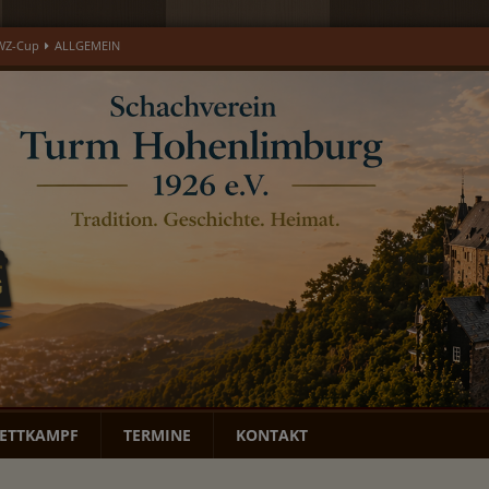
läums-Open
ALLGEMEIN
open 2026 – Gedenkturnier für Ulrich Eisenburger
EREIGNIS
LGEMEIN
MONATSBERICHTE
DWZ-Cup
ALLGEMEIN
ETTKAMPF
TERMINE
KONTAKT