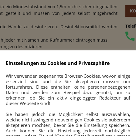
 da ein Mindestabstand von 1,5m nicht sicher eingehalten
KO
t gestellt und müssen von jedem selbst mitgehracht
Tele
die Hände zu desinfizieren. Desinfektionsmittel werden
e sich jeder mit Namen und Rufnummer eintragen muss.
ung zu desinfizieren.
hten! In der kalten Jahreszeit regelmäßiges Stoßlüften!
rkältungssymptomen ist, und in den letzten zwei Wochen
NE
Einstellungen zu Cookies und Privatsphäre
 infizierten Peroson hatte.
Wir verwenden sogenannte Browser-Cookies, wovon einige
RSS-
eschreckt fühlt, freuen wir uns auf Euer kommen
essenziell sind und die Sie akzeptieren müssen um
fortzufahren. Diese enthalten keine personenbezogenen
Daten und werden zum Beispiel dazu genutzt, um zu
teren müssen wir aber auch noch eine dringende und
erkennen, ob Sie ein aktiv eingeloggter Redakteur auf
ge Mitteilung machen: Unser sehr engagierter
dieser Webseite sind!
reund und fleißiges Vereinsmitglied
Dieter Völk
wurde
cksal der Zeit im Alter von nur 63 Jahren – am Freitag,
ZU
Sie haben jedoch die Möglichkeit selbst auszuwählen,
6.2020 – Schachmatt gesetzt (
verstorben
)
welche nicht zwingend notwendigen Cookies sie außerdem
akzeptieren möchten, bevor Sie die Einstellung speichern.
einl
Auch können Sie die Einstellung jederzeit nachträglich
ten besonders sein stetiges Engagement bei Events und
bean
ändern, indem Sie auf "Cookies Einstellungen" am unteren