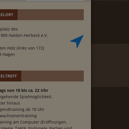
IELORT
platz des
1909 Halden-Herbeck e.V.
ten Holz (links von 172)
3 Hagen
IELTREFF
ags von 18 bis ca. 22 Uhr
hgehende Spielmöglichkeit,
ber hinaus
gendtraining ab 18 Uhr
wachsenentraining
aining am Computer (Eröffnungen,
rategie, Taktik, Endspiele, Partien und