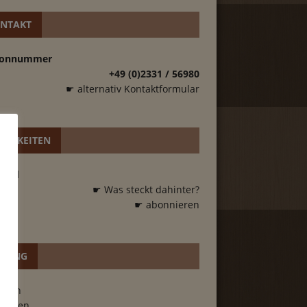
NTAKT
fonnummer
+49 (0)2331 / 56980
☛ alternativ Kontaktformular
UIGKEITEN
Feed
☛ Was steckt dahinter?
☛ abonnieren
GANG
oggen
tragen