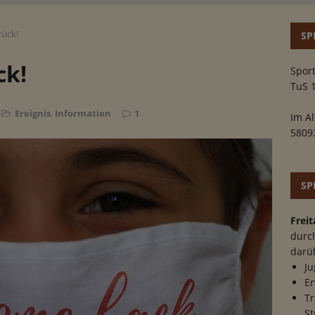
ück!
SP
ck!
Sport
TuS 
Ereignis
,
Information
1
Im Al
5809
SP
Freit
durc
darü
Ju
Er
Tr
St