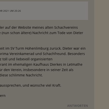
AR 2021 UM 20:26
der auf der Website meines alten Schachvereins
 (nun schon ältere) Nachricht zum Tode von Dieter
Zeit im SV Turm Hohenlimburg zurück. Dieter war ein
in prima Vereinkamerad und Schachfreund. Besonders
 toll und liebevoll organisierten
aurant im ehemaligen Kaufhaus Dierkes in Letmathe
r den Verein, insbesondere in seiner Zeit als
 diese schlimme Nachricht.
aussprechen, und wünsche viel Kraft.
yern
ANTWORTEN