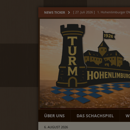
[ 17. Juli 2026 ]
Hohenlimburger Jubi
NEWS TICKER
[ 9. Juli 2026 ]
Hohenlimburger Jugend
[ 6. Juli 2026 ]
Unser Monat Juni
AL
[ 3. August 2026 ]
Unser Monat Juli
[ 27. Juli 2026 ]
1. Hohenlimburger 
ÜBER UNS
DAS SCHACHSPIEL
W
6. AUGUST 2026