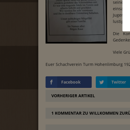
seine 
einsatzb
Jugendar
lustigen
Die Kom
Gedenken
Viele Gr
Euer Schachverein Turm Hohenlimburg 192
Facebook
Twitter
VORHERIGER ARTIKEL
1 KOMMENTAR ZU WILLKOMMEN ZURÜ