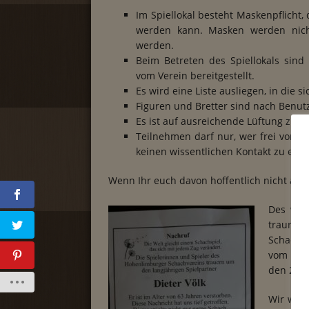
Im Spiellokal besteht Maskenpflicht,
werden kann. Masken werden nich
werden.
Beim Betreten des Spiellokals sind 
vom Verein bereitgestellt.
Es wird eine Liste ausliegen, in di
Figuren und Bretter sind nach Benutz
Es ist auf ausreichende Lüftung zu ac
Teilnehmen darf nur, wer frei von E
keinen wissentlichen Kontakt zu einer
Wenn Ihr euch davon hoffentlich nicht abg
Des wei
trauri
Schachf
vom Schi
den 26.0
Wir wuss