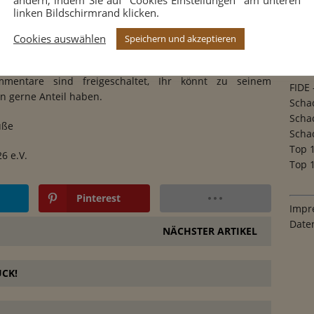
unangefochtene Bereitschaft in der Mannschaft
linken Bildschirmrand klicken.
ereit zu sein sehr zu schätzen. Er hat ebensoviel für die
beit geleistet! Wir werden seine freudige Art und die
VE
Cookies auswählen
Speichern und akzeptieren
 Sprüche sehr vermissen!
Deut
mentare sind freigeschaltet, Ihr könnt zu seinem
FIDE 
 gerne Anteil haben.
Scha
Scha
üße
Scha
Top 
6 e.V.
Top 1
Pinterest
Impr
Date
NÄCHSTER ARTIKEL
CK!