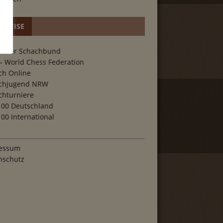
RWEISE
scher Schachbund
– World Chess Federation
ch Online
chjugend NRW
chturniere
100 Deutschland
00 International
essum
nschutz