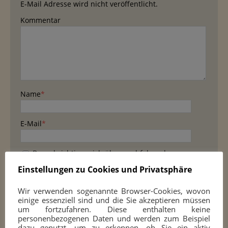
E-Mail Adresse wird nicht veröffentlicht.
Kommentar
Name
*
E-Mail
*
Benachrichtige mich über nachfolgende
Kommentare via E-Mail.
Einstellungen zu Cookies und Privatsphäre
Benachrichtige mich über neue Beiträge via E-
Wir verwenden sogenannte Browser-Cookies, wovon
Mail.
einige essenziell sind und die Sie akzeptieren müssen
um fortzufahren. Diese enthalten keine
personenbezogenen Daten und werden zum Beispiel
dazu genutzt, um zu erkennen, ob Sie ein aktiv