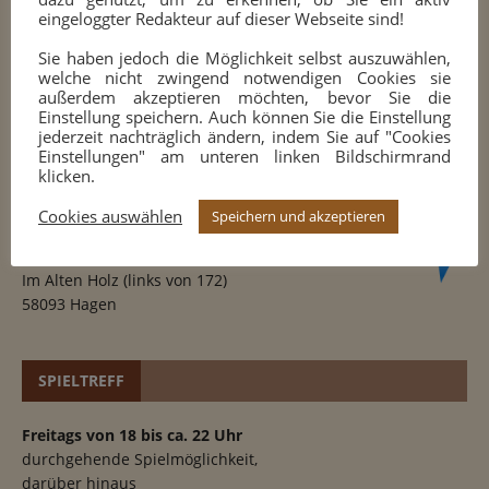
eingeloggter Redakteur auf dieser Webseite sind!
Sie haben jedoch die Möglichkeit selbst auszuwählen,
welche nicht zwingend notwendigen Cookies sie
außerdem akzeptieren möchten, bevor Sie die
Einstellung speichern. Auch können Sie die Einstellung
jederzeit nachträglich ändern, indem Sie auf "Cookies
SPIELORT
Einstellungen" am unteren linken Bildschirmrand
klicken.
Sportplatz des
Cookies auswählen
Speichern und akzeptieren
TuS 1909 Halden-Herbeck e.V.
Im Alten Holz (links von 172)
58093 Hagen
SPIELTREFF
Freitags von 18 bis ca. 22 Uhr
durchgehende Spielmöglichkeit,
darüber hinaus