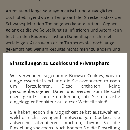
Artem stand lange sehr symmetrisch und ausgeglichen
doch blieb irgendwo ein Tempo auf der Strecke, sodass der
Schwarzspieler den Ton angeben konnte. Artems Gegner
gelang es die weiße Stellung zu infiltrieren und Artem kann
letztlich den Bauernverlust am Damenflügel nicht mehr
verteidigen. Auch wenn er im Turmendspiel noch lange
gekämpft hat, war am Resultat nichts mehr zu ändern und
er musste sich geschlagen geben.
Einstellungen zu Cookies und Privatsphäre
Ein – unterm Strich
Wir verwenden sogenannte Browser-Cookies, wovon
enttäuschender –
einige essenziell sind und die Sie akzeptieren müssen
Mannschaftspunkt
um fortzufahren. Diese enthalten keine
personenbezogenen Daten und werden zum Beispiel
dazu genutzt, um zu erkennen, ob Sie ein aktiv
Glücklicherweise war Peter H. dabei um uns noch den einen
eingeloggter Redakteur auf dieser Webseite sind!
Mannschaftspunkt zu retten. Auch er musste lange ein
Sie haben jedoch die Möglichkeit selbst auszuwählen,
Endspiel mit Mehrbauer massieren bis seine Figuren
welche nicht zwingend notwendigen Cookies sie
effektiv eindringen konnten. Er brachte seine Partie dann
außerdem akzeptieren möchten, bevor Sie die
aber nach Hause und der Mannschaftskampf wurde im
Einstellung speichern. Auch können Sie die Einstellung