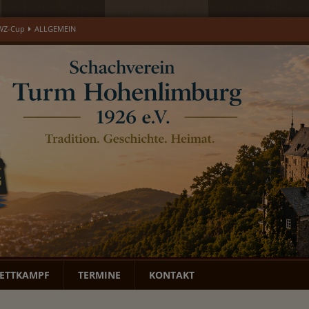
läums-Open
ALLGEMEIN
open 2026 – Gedenkturnier für Ulrich Eisenburger
EREIGNIS
LGEMEIN
MONATSBERICHTE
DWZ-Cup
ALLGEMEIN
ETTKAMPF
TERMINE
KONTAKT