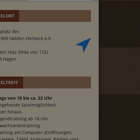
IELORT
platz des
1909 Halden-Herbeck e.V.
ten Holz (links von 172)
3 Hagen
IELTREFF
ags von 18 bis ca. 22 Uhr
hgehende Spielmöglichkeit,
ber hinaus
gendtraining ab 18 Uhr
wachsenentraining
aining am Computer (Eröffnungen,
rategie, Taktik, Endspiele, Partien und