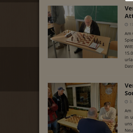
Ve
At
1
Am 
Sp
Wit
15.
url
Das
Ve
So
3
Am 
in 
uns
Neu