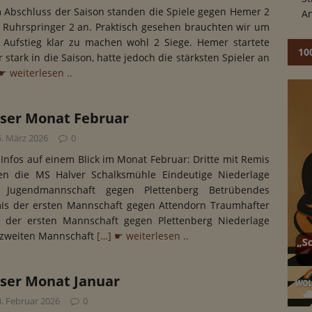
 Abschluss der Saison standen die Spiele gegen Hemer 2
An
 Ruhrspringer 2 an. Praktisch gesehen brauchten wir um
 Aufstieg klar zu machen wohl 2 Siege. Hemer startete
10
 stark in die Saison, hatte jedoch die stärksten Spieler an
☛ weiterlesen ..
ser Monat Februar
5. März 2026
0
 Infos auf einem Blick im Monat Februar: Dritte mit Remis
en die MS Halver Schalksmühle Eindeutige Niederlage
 Jugendmannschaft gegen Plettenberg Betrübendes
is der ersten Mannschaft gegen Attendorn Traumhafter
g der ersten Mannschaft gegen Plettenberg Niederlage
 zweiten Mannschaft
[…] ☛ weiterlesen ..
ser Monat Januar
4. Februar 2026
0