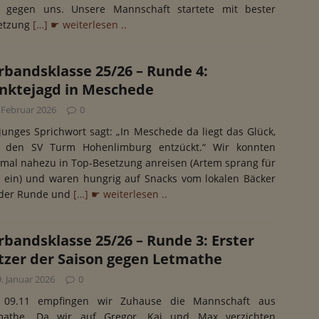
o gegen uns. Unsere Mannschaft startete mit bester
etzung
[…] ☛ weiterlesen ..
rbandsklasse 25/26 – Runde 4:
nktejagd in Meschede
. Februar 2026
0
junges Sprichwort sagt: „In Meschede da liegt das Glück,
 den SV Turm Hohenlimburg entzückt.“ Wir konnten
smal nahezu in Top-Besetzung anreisen (Artem sprang für
 ein) und waren hungrig auf Snacks vom lokalen Bäcker
 der Runde und
[…] ☛ weiterlesen ..
rbandsklasse 25/26 – Runde 3: Erster
tzer der Saison gegen Letmathe
. Januar 2026
0
09.11 empfingen wir Zuhause die Mannschaft aus
mathe. Da wir auf Gregor, Kai und Max verzichten