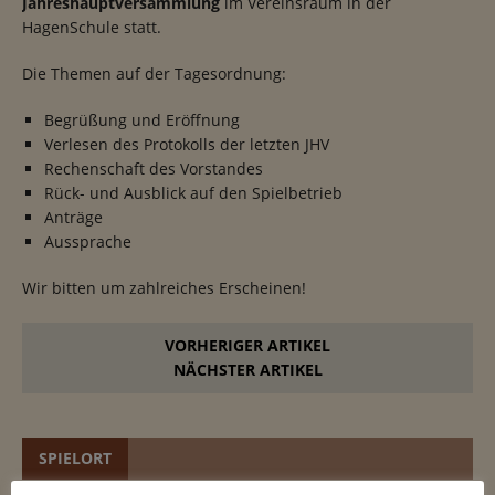
Jahreshauptversammlung
im Vereinsraum in der
HagenSchule statt.
Die Themen auf der Tagesordnung:
Begrüßung und Eröffnung
Verlesen des Protokolls der letzten JHV
Rechenschaft des Vorstandes
Rück- und Ausblick auf den Spielbetrieb
Anträge
Aussprache
Wir bitten um zahlreiches Erscheinen!
VORHERIGER ARTIKEL
NÄCHSTER ARTIKEL
SPIELORT