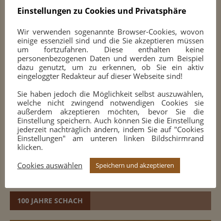
Sportplatz des
Einstellungen zu Cookies und Privatsphäre
TuS 1909 Halden-Herbeck e.V.
Wir verwenden sogenannte Browser-Cookies, wovon
einige essenziell sind und die Sie akzeptieren müssen
Im Alten Holz (links von 172)
um fortzufahren. Diese enthalten keine
58093 Hagen
personenbezogenen Daten und werden zum Beispiel
dazu genutzt, um zu erkennen, ob Sie ein aktiv
eingeloggter Redakteur auf dieser Webseite sind!
SPIELTREFF
Sie haben jedoch die Möglichkeit selbst auszuwählen,
welche nicht zwingend notwendigen Cookies sie
Freitags von 18 bis ca. 22 Uhr
außerdem akzeptieren möchten, bevor Sie die
Einstellung speichern. Auch können Sie die Einstellung
durchgehende Spielmöglichkeit,
jederzeit nachträglich ändern, indem Sie auf "Cookies
darüber hinaus
Einstellungen" am unteren linken Bildschirmrand
Jugendtraining ab 18 Uhr
klicken.
Erwachsenentraining
Cookies auswählen
Training am Computer (Eröffnungen, Strategie, Taktik,
Speichern und akzeptieren
Endspiele, Partien und Analysen)
100 JAHRE SCHACH