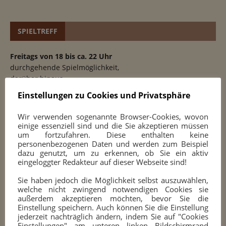
SPIELTREFF
Freitags von 18 bis ca. 22 Uhr
durchgehende Spielmöglichkeit,
darüber hinaus
Jugendtraining ab 18 Uhr
Einstellungen zu Cookies und Privatsphäre
Erwachsenentraining
Training am Computer (Eröffnungen, Strategie, Taktik,
Wir verwenden sogenannte Browser-Cookies, wovon
Endspiele, Partien und Analysen)
einige essenziell sind und die Sie akzeptieren müssen
um fortzufahren. Diese enthalten keine
personenbezogenen Daten und werden zum Beispiel
100 JAHRE SCHACH
dazu genutzt, um zu erkennen, ob Sie ein aktiv
eingeloggter Redakteur auf dieser Webseite sind!
Sie haben jedoch die Möglichkeit selbst auszuwählen,
welche nicht zwingend notwendigen Cookies sie
außerdem akzeptieren möchten, bevor Sie die
Einstellung speichern. Auch können Sie die Einstellung
jederzeit nachträglich ändern, indem Sie auf "Cookies
Einstellungen" am unteren linken Bildschirmrand