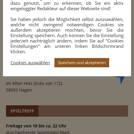
dazu genutzt, um zu erkennen, ob Sie ein aktiv
eingeloggter Redakteur auf dieser Webseite sind!
Sie haben jedoch die Möglichkeit selbst auszuwählen,
welche nicht zwingend notwendigen Cookies sie
außerdem akzeptieren möchten, bevor Sie die
Einstellung speichern. Auch können Sie die Einstellung
jederzeit nachträglich ändern, indem Sie auf "Cookies
Einstellungen" am unteren linken Bildschirmrand
SPIELORT
klicken.
Cookies auswählen
Speichern und akzeptieren
Sportplatz des
TuS 1909 Halden-Herbeck e.V.
Im Alten Holz (links von 172)
58093 Hagen
SPIELTREFF
Freitags von 18 bis ca. 22 Uhr
durchgehende Spielmöglichkeit,