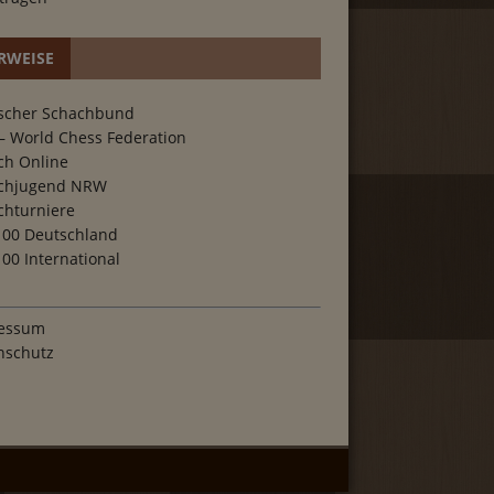
RWEISE
scher Schachbund
– World Chess Federation
ch Online
chjugend NRW
chturniere
100 Deutschland
00 International
essum
nschutz