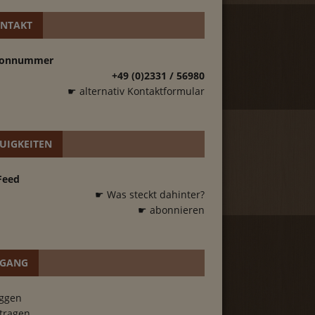
NTAKT
fonnummer
+49 (0)2331 / 56980
☛ alternativ Kontaktformular
UIGKEITEN
Feed
☛ Was steckt dahinter?
☛ abonnieren
GANG
oggen
tragen