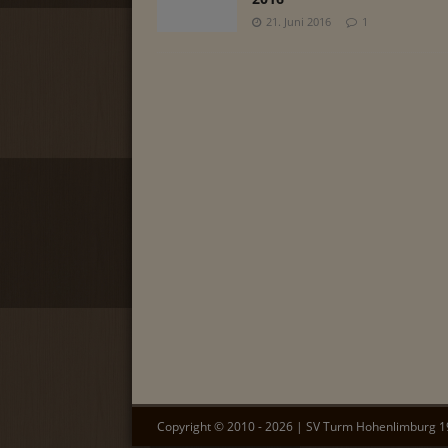
21. Juni 2016
1
Copyright ©
2010
-
2026
|
SV Turm Hohenlimburg 19