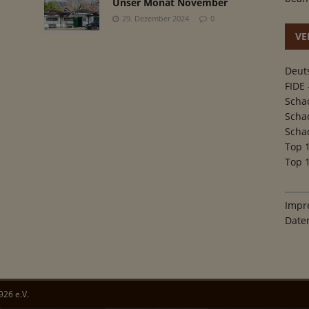
Unser Monat November
29. Dezember 2024
0
VE
Deut
FIDE 
Scha
Scha
Scha
Top 
Top 1
Impr
Date
26 e.V.