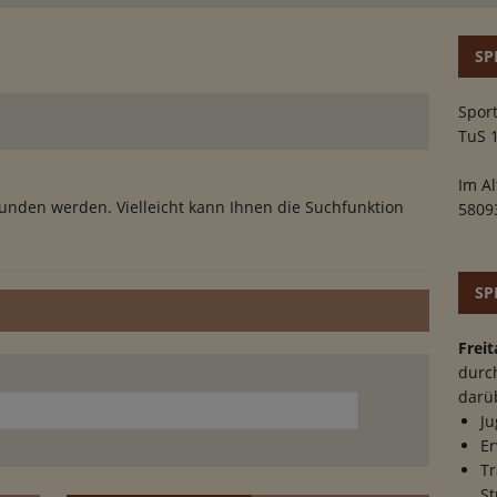
SP
Sport
TuS 
Im Al
unden werden. Vielleicht kann Ihnen die Suchfunktion
5809
SP
Freit
durc
darü
Ju
Er
Tr
St