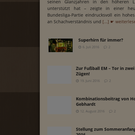
seinen Glanzjahren in den höheren L
unterstützt hat – zeigte in einer heu
Bundesliga-Partie eindrucksvoll ein hohe
an Schachverständnis und
[...] ☛ weiterles
Superhirn für immer?
6. Juli 2016
2
Zur Fußball EM – Tor in zwei
Zügen!
19. Juni 2016
2
Kombinationsbeitrag von H
Gebhardt
12. August 2016
2
Stellung zum Sommeranfan
2016