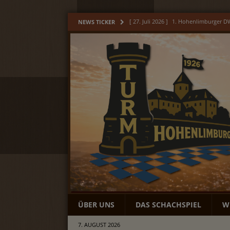
[ 17. Juli 2026 ]
Hohenlimburger Jubi
NEWS TICKER
[ 9. Juli 2026 ]
Hohenlimburger Jugend
[ 6. Juli 2026 ]
Unser Monat Juni
AL
[ 3. August 2026 ]
Unser Monat Juli
[ 27. Juli 2026 ]
1. Hohenlimburger 
ÜBER UNS
DAS SCHACHSPIEL
W
7. AUGUST 2026