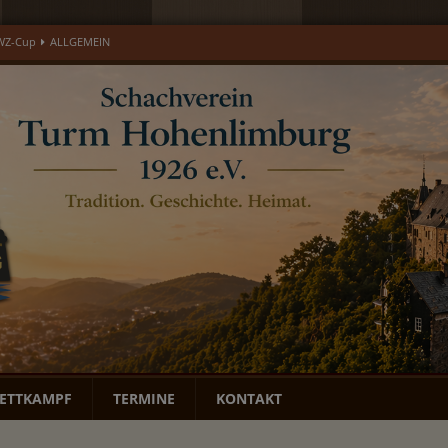
läums-Open
ALLGEMEIN
open 2026 – Gedenkturnier für Ulrich Eisenburger
EREIGNIS
LGEMEIN
MONATSBERICHTE
DWZ-Cup
ALLGEMEIN
ETTKAMPF
TERMINE
KONTAKT