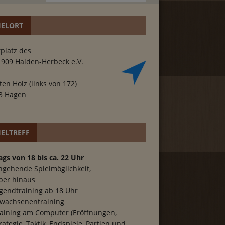
IELORT
platz des
1909 Halden-Herbeck e.V.
ten Holz (links von 172)
3 Hagen
IELTREFF
ags von 18 bis ca. 22 Uhr
hgehende Spielmöglichkeit,
ber hinaus
gendtraining ab 18 Uhr
wachsenentraining
aining am Computer (Eröffnungen,
rategie, Taktik, Endspiele, Partien und