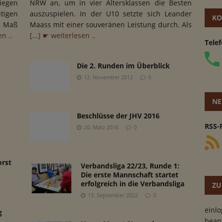
iegen
NRW an, um in vier Altersklassen die Besten
tigen
auszuspielen. In der U10 setzte sich Leander
KO
s Maß
Maass mit einer souveränen Leistung durch. Als
en ..
[...] ☛ weiterlesen ..
Tele
Die 2. Runden im Überblick
12. November 2012
0
NE
Beschlüsse der JHV 2016
RSS-
20. März 2016
0
orst
Verbandsliga 22/23, Runde 1:
Die erste Mannschaft startet
erfolgreich in die Verbandsliga
ZU
13. September 2022
0
einl
g
bean