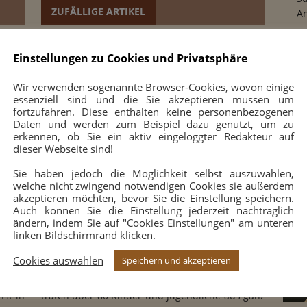
ZUFÄLLIGE ARTIKEL
An
10
Einstellungen zu Cookies und Privatsphäre
Wir verwenden sogenannte Browser-Cookies, wovon einige
essenziell sind und die Sie akzeptieren müssen um
fortzufahren. Diese enthalten keine personenbezogenen
Daten und werden zum Beispiel dazu genutzt, um zu
erkennen, ob Sie ein aktiv eingeloggter Redakteur auf
dieser Webseite sind!
Sie haben jedoch die Möglichkeit selbst auszuwählen,
welche nicht zwingend notwendigen Cookies sie außerdem
akzeptieren möchten, bevor Sie die Einstellung speichern.
Auch können Sie die Einstellung jederzeit nachträglich
oll
Leander Maass siegt beim
ändern, indem Sie auf "Cookies Einstellungen" am unteren
linken Bildschirmrand klicken.
Nikolaus-Cup in Soest
7. Dezember 2014
0
Cookies auswählen
Speichern und akzeptieren
 sehr
Beim 6. Sparkassen-Nikolaus-Cup in Soest
nst in
traten über 80 Kinder und Jugendliche aus ganz