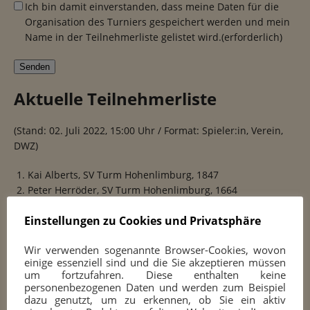
Ich bin damit einverstanden, dass meine Daten für die
Organisation des Turniers gespeichert werden und mein
Name in der Teilnehmerliste gelistet wird.
(erforderlich)
Senden
Aktuelle Teilnehmerliste
(Stand: 02. Juli 2022, 15:00 Uhr / Format: Spieler:in, Verein,
DWZ)
Kai Alberts, SV Turm Hohenlimburg, 1847
Peter Herröder, SV Turm Hohenlimburg, 1664
Niko Salewski, SV Turm Hohenlimburg, 1571
Einstellungen zu Cookies und Privatsphäre
Lennart Albrandt, SV Turm Hohenlimburg, 1446
Hans Ribbert, SV Turm Hohenlimburg, 1240
Wir verwenden sogenannte Browser-Cookies, wovon
Marc-André Ploeger, SV Turm Hohenlimburg, –
einige essenziell sind und die Sie akzeptieren müssen
Noah Kleine Kamphake, SV Turm Hohenlimburg, –
um fortzufahren. Diese enthalten keine
Helmut Reppel, SV Turm Hohenlimburg, –
personenbezogenen Daten und werden zum Beispiel
dazu genutzt, um zu erkennen, ob Sie ein aktiv