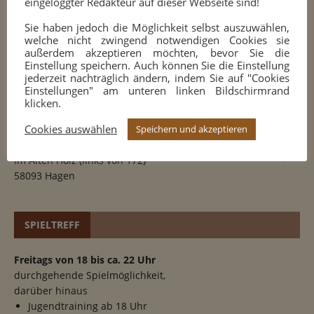
eingeloggter Redakteur auf dieser Webseite sind!
VORHERIGER ARTIKEL
NÄCHSTER ARTIKEL
Sie haben jedoch die Möglichkeit selbst auszuwählen,
welche nicht zwingend notwendigen Cookies sie
außerdem akzeptieren möchten, bevor Sie die
Einstellung speichern. Auch können Sie die Einstellung
jederzeit nachträglich ändern, indem Sie auf "Cookies
SPIELORT
Einstellungen" am unteren linken Bildschirmrand
klicken.
Sportplatz des
Cookies auswählen
Speichern und akzeptieren
TuS 1909 Halden-Herbeck e.V.
Im Alten Holz (links von 172)
58093 Hagen
SPIELTREFF
Freitags von 18 bis ca. 22 Uhr
durchgehende Spielmöglichkeit,
darüber hinaus
Jugendtraining ab 18 Uhr