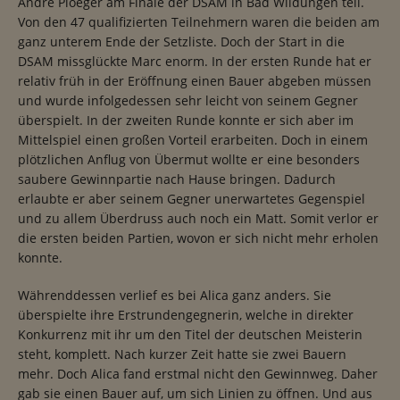
André Ploeger am Finale der DSAM in Bad Wildungen teil.
Von den 47 qualifizierten Teilnehmern waren die beiden am
ganz unterem Ende der Setzliste. Doch der Start in die
DSAM missglückte Marc enorm. In der ersten Runde hat er
relativ früh in der Eröffnung einen Bauer abgeben müssen
und wurde infolgedessen sehr leicht von seinem Gegner
überspielt. In der zweiten Runde konnte er sich aber im
Mittelspiel einen großen Vorteil erarbeiten. Doch in einem
plötzlichen Anflug von Übermut wollte er eine besonders
saubere Gewinnpartie nach Hause bringen. Dadurch
erlaubte er aber seinem Gegner unerwartetes Gegenspiel
und zu allem Überdruss auch noch ein Matt. Somit verlor er
die ersten beiden Partien, wovon er sich nicht mehr erholen
konnte.
Währenddessen verlief es bei Alica ganz anders. Sie
überspielte ihre Erstrundengegnerin, welche in direkter
Konkurrenz mit ihr um den Titel der deutschen Meisterin
steht, komplett. Nach kurzer Zeit hatte sie zwei Bauern
mehr. Doch Alica fand erstmal nicht den Gewinnweg. Daher
gab sie einen Bauer auf, um sich Linien zu öffnen. Und aus