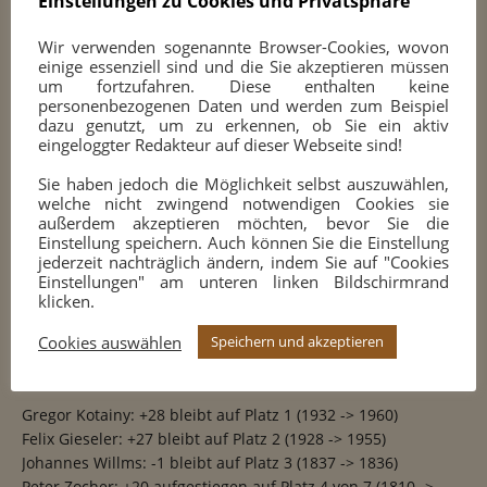
Einstellungen zu Cookies und Privatsphäre
Auch in der Schnellschachvereinsmeisterschaft wissen wir
nun, wer die letzten vier sind. Felix Gieseler, Marc André
Wir verwenden sogenannte Browser-Cookies, wovon
Ploeger, Alica Hövelmann und Kai Alberts sind die letzten
einige essenziell sind und die Sie akzeptieren müssen
übrig gebliebenen. Felix gewann am Freitag das kleine
um fortzufahren. Diese enthalten keine
Finale gegen Marc und das Match Kai und Alica fand am
personenbezogenen Daten und werden zum Beispiel
dazu genutzt, um zu erkennen, ob Sie ein aktiv
07.02. statt, doch wie das ausging verrate ich an dieser
eingeloggter Redakteur auf dieser Webseite sind!
Stelle noch nicht. Doch wahrscheinlich wird noch im
Februar unser Schnellschachvereinsmeister gekürt.
Sie haben jedoch die Möglichkeit selbst auszuwählen,
welche nicht zwingend notwendigen Cookies sie
Am 31.01.2025 fand die Jahreshauptversammlung statt. In
außerdem akzeptieren möchten, bevor Sie die
Einstellung speichern. Auch können Sie die Einstellung
bescheidener Runde haben wir über das vergangene Jahr
jederzeit nachträglich ändern, indem Sie auf "Cookies
gesprochen, über Entlastungen unseres Jugendteams,
Einstellungen" am unteren linken Bildschirmrand
Revisionen der Satzung und vielem mehr. Die Details könnt
klicken.
ihr
hier
im gesonderten Artikel nachlesen.
Cookies auswählen
Speichern und akzeptieren
Ratingänderungen
Gregor Kotainy: +28 bleibt auf Platz 1 (1932 -> 1960)
Felix Gieseler: +27 bleibt auf Platz 2 (1928 -> 1955)
Johannes Willms: -1 bleibt auf Platz 3 (1837 -> 1836)
Peter Zocher: +20 aufgestiegen auf Platz 4 von 7 (1810 ->