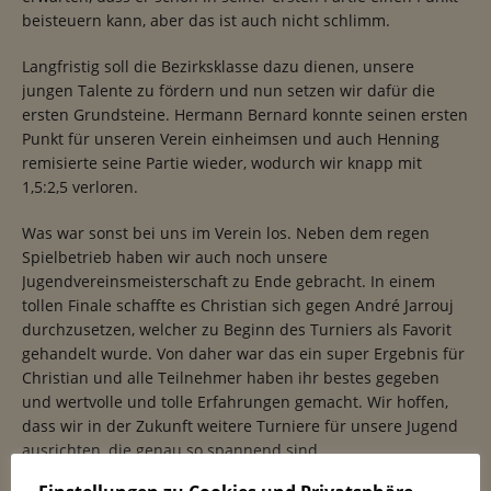
beisteuern kann, aber das ist auch nicht schlimm.
Langfristig soll die Bezirksklasse dazu dienen, unsere
jungen Talente zu fördern und nun setzen wir dafür die
ersten Grundsteine. Hermann Bernard konnte seinen ersten
Punkt für unseren Verein einheimsen und auch Henning
remisierte seine Partie wieder, wodurch wir knapp mit
1,5:2,5 verloren.
Was war sonst bei uns im Verein los. Neben dem regen
Spielbetrieb haben wir auch noch unsere
Jugendvereinsmeisterschaft zu Ende gebracht. In einem
tollen Finale schaffte es Christian sich gegen André Jarrouj
durchzusetzen, welcher zu Beginn des Turniers als Favorit
gehandelt wurde. Von daher war das ein super Ergebnis für
Christian und alle Teilnehmer haben ihr bestes gegeben
und wertvolle und tolle Erfahrungen gemacht. Wir hoffen,
dass wir in der Zukunft weitere Turniere für unsere Jugend
ausrichten, die genau so spannend sind.