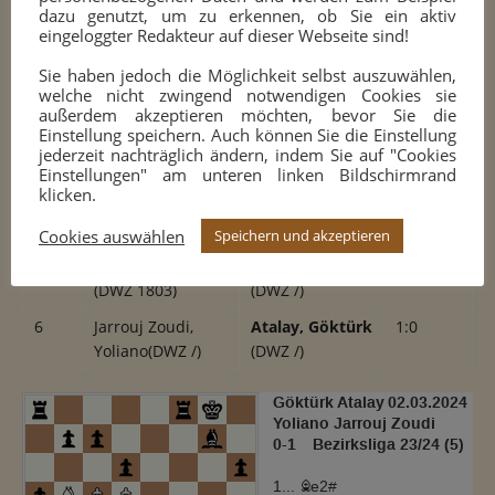
dazu genutzt, um zu erkennen, ob Sie ein aktiv
eingeloggter Redakteur auf dieser Webseite sind!
2
Eisenburger,
Stiller, Christian
0:1
Ulrich (DWZ 1633)
(DWZ 1641)
Sie haben jedoch die Möglichkeit selbst auszuwählen,
welche nicht zwingend notwendigen Cookies sie
3
Albrandt,
Schreiber, Klaus
1:0
außerdem akzeptieren möchten, bevor Sie die
Lennart
(DWZ
(DWZ 1550)
Einstellung speichern. Auch können Sie die Einstellung
1492)
jederzeit nachträglich ändern, indem Sie auf "Cookies
Einstellungen" am unteren linken Bildschirmrand
4
kleine Kamphake,
Yangibayev,
0:1
klicken.
Noah (DWZ 1421)
Rustam
(DWZ
1457)
Cookies auswählen
Speichern und akzeptieren
5
Alica Hövelmann
Vurro, Leonardo
1:0
(DWZ 1803)
(DWZ /)
6
Jarrouj Zoudi,
Atalay, Göktürk
1:0
Yoliano(DWZ /)
(DWZ /)