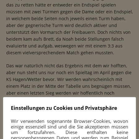
das zu retten hätte er entweder ein Endspiel spielen
müssen mit zwei Türmen gegen die Dame oder ein Endspiel,
in welchem beide Seiten noch jeweils einen Turm haben,
aber der gegnerische Turm wird deutlich aktiver und
unterstützt den Vormarsch der Freibauern. Doch nichts von
beidem kam aufs Brett, da Noah beide Stellungen falsch
evaluierte und aufgab, weswegen wir mit einem 3:3 aus
diesem vielversprechendem Match gehen mussten.
Das war natürlich nicht das Ergebnis mit dem wir hofften,
aber nun steht uns nur noch ein Spieltag im April gegen die
KS Hagen/Wetter bevor. Wir werden wahrscheinlich mit
einem Platz in der Mitte der Tabelle uns begnügen müssen,
aber einen letzten Sieg werden wir hoffentlich noch
einfahren.
Einstellungen zu Cookies und Privatsphäre
Brett
SV Turm
SV Hemer 3
Ergebnis
Wir verwenden sogenannte Browser-Cookies, wovon
Hohenlimburg 2
einige essenziell sind und die Sie akzeptieren müssen
1
Herröder, Peter
Irgel, Klaus
0:1
um fortzufahren. Diese enthalten keine
personenbezogenen Daten und werden zum Beispiel
(DWZ 1688)
(DWZ 1627)