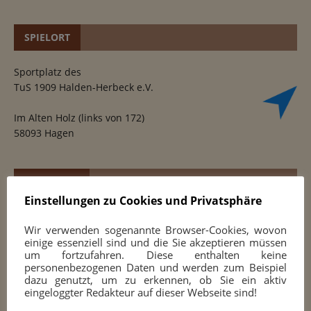
SPIELORT
Sportplatz des
TuS 1909 Halden-Herbeck e.V.
Im Alten Holz (links von 172)
58093 Hagen
SPIELTREFF
Einstellungen zu Cookies und Privatsphäre
Freitags von 18 bis ca. 22 Uhr
Wir verwenden sogenannte Browser-Cookies, wovon
durchgehende Spielmöglichkeit,
einige essenziell sind und die Sie akzeptieren müssen
darüber hinaus
um fortzufahren. Diese enthalten keine
Jugendtraining ab 18 Uhr
personenbezogenen Daten und werden zum Beispiel
Erwachsenentraining
dazu genutzt, um zu erkennen, ob Sie ein aktiv
eingeloggter Redakteur auf dieser Webseite sind!
Training am Computer (Eröffnungen, Strategie, Taktik,
Endspiele, Partien und Analysen)