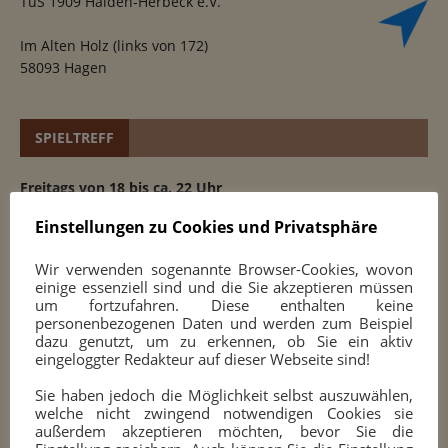
TuS 1909 Halden-Herbeck e.V.
Im Alten Holz (links von 172)
58093 Hagen
SPIELTREFF
Freitags von 18 bis ca. 22 Uhr
durchgehende Spielmöglichkeit,
Einstellungen zu Cookies und Privatsphäre
darüber hinaus
Jugendtraining ab 18 Uhr
Wir verwenden sogenannte Browser-Cookies, wovon
Erwachsenentraining
einige essenziell sind und die Sie akzeptieren müssen
Training am Computer (Eröffnungen, Strategie, Taktik,
um fortzufahren. Diese enthalten keine
Endspiele, Partien und Analysen)
personenbezogenen Daten und werden zum Beispiel
dazu genutzt, um zu erkennen, ob Sie ein aktiv
eingeloggter Redakteur auf dieser Webseite sind!
100 JAHRE SCHACH
Sie haben jedoch die Möglichkeit selbst auszuwählen,
welche nicht zwingend notwendigen Cookies sie
außerdem akzeptieren möchten, bevor Sie die