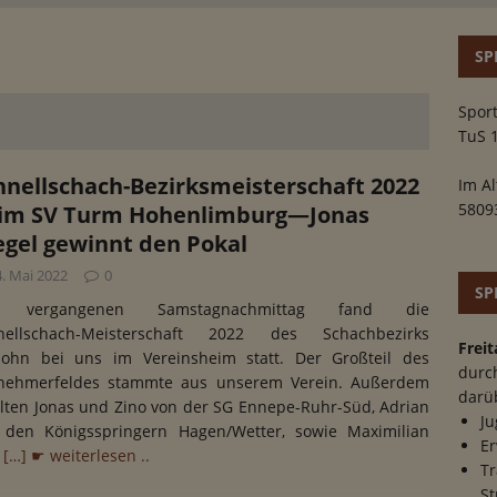
SP
Sport
TuS 
hnellschach-Bezirksmeisterschaft 2022
Im Al
5809
im SV Turm Hohenlimburg—Jonas
egel gewinnt den Pokal
4. Mai 2022
0
SP
 vergangenen Samstagnachmittag fand die
nellschach-Meisterschaft 2022 des Schachbezirks
Freit
rlohn bei uns im Vereinsheim statt. Der Großteil des
durc
lnehmerfeldes stammte aus unserem Verein. Außerdem
darü
elten Jonas und Zino von der SG Ennepe-Ruhr-Süd, Adrian
Ju
 den Königsspringern Hagen/Wetter, sowie Maximilian
Er
d
[…] ☛ weiterlesen ..
Tr
St