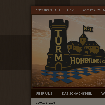
[ 27. Juli 2026 ]
1. Hohenlimburger 
NEWS TICKER
[ 17. Juli 2026 ]
Hohenlimburger Jubi
[ 9. Juli 2026 ]
Hohenlimburger Jugend
[ 6. Juli 2026 ]
Unser Monat Juni
AL
[ 3. August 2026 ]
Unser Monat Juli
ÜBER UNS
DAS SCHACHSPIEL
W
9. AUGUST 2026