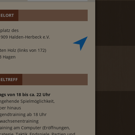
IELORT
platz des
1909 Halden-Herbeck e.V.
ten Holz (links von 172)
3 Hagen
IELTREFF
ags von 18 bis ca. 22 Uhr
hgehende Spielmöglichkeit,
ber hinaus
gendtraining ab 18 Uhr
wachsenentraining
aining am Computer (Eröffnungen,
rategie, Taktik, Endspiele, Partien und