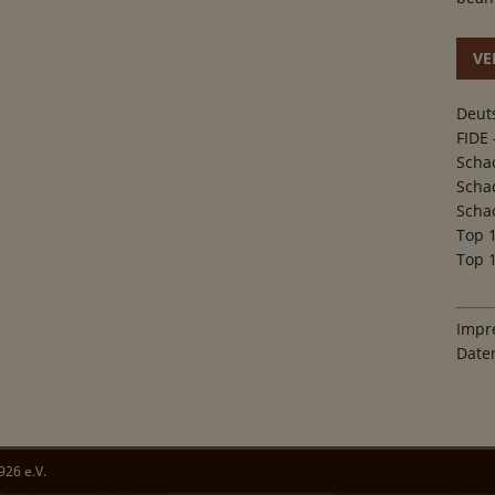
VE
Deut
FIDE 
Scha
Scha
Scha
Top 
Top 1
Impr
Date
26 e.V.