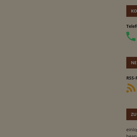
KO
Tele
NE
RSS-
ZU
einl
bean