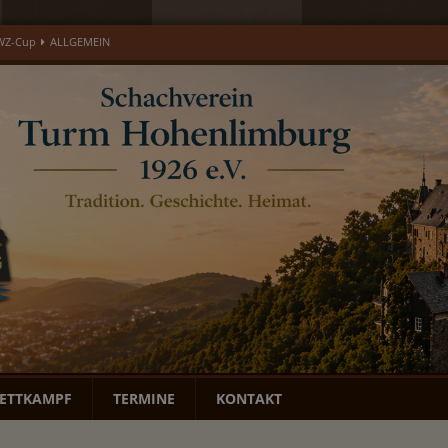
DWZ-Cup
ALLGEMEIN
läums-Open
ALLGEMEIN
open 2026 – Gedenkturnier für Ulrich Eisenburger
EREIGNIS
LGEMEIN
MONATSBERICHTE
ETTKAMPF
TERMINE
KONTAKT