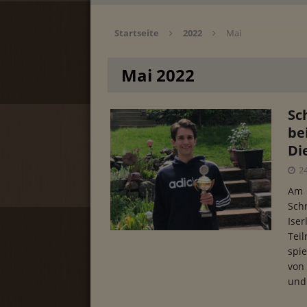
Startseite
2022
Mai
Mai 2022
Sc
be
Di
2
Am
Sch
Ise
Tei
spi
von
un