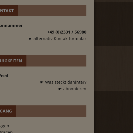
NTAKT
fonnummer
+49 (0)2331 / 56980
☛ alternativ Kontaktformular
UIGKEITEN
Feed
☛ Was steckt dahinter?
☛ abonnieren
GANG
oggen
tragen