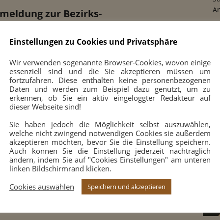
An
meldung zur Bezirks-
hnellschachmeisterschaft beim SV
10
rm Hohenlimburg am 21.05.22
Einstellungen zu Cookies und Privatsphäre
 Mai 2022
0
Wir verwenden sogenannte Browser-Cookies, wovon einige
Samstag, den 21. Mai 2022, veranstalten wir die
essenziell sind und die Sie akzeptieren müssen um
nellschachmeisterschaft des Schachbezirks Iserlohn. Wir
fortzufahren. Diese enthalten keine personenbezogenen
Daten und werden zum Beispiel dazu genutzt, um zu
elen fünf Runden im Schweizer System mit einer
erkennen, ob Sie ein aktiv eingeloggter Redakteur auf
tkontrolle von 15+3 und starten um 14 Uhr. Die
dieser Webseite sind!
lnehmeranzahl ist auf 30 begrenzt. Gespielt wird im
einslokal
[…] ☛ weiterlesen ..
Sie haben jedoch die Möglichkeit selbst auszuwählen,
welche nicht zwingend notwendigen Cookies sie außerdem
akzeptieren möchten, bevor Sie die Einstellung speichern.
Auch können Sie die Einstellung jederzeit nachträglich
ändern, indem Sie auf "Cookies Einstellungen" am unteren
linken Bildschirmrand klicken.
Cookies auswählen
Speichern und akzeptieren