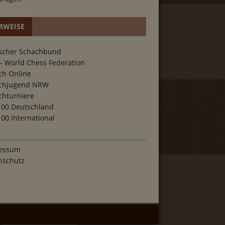
RWEISE
scher Schachbund
– World Chess Federation
ch Online
chjugend NRW
chturniere
100 Deutschland
00 International
essum
nschutz